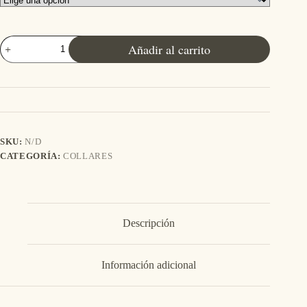
Aveline
Añadir al carrito
cantidad
SKU:
N/D
CATEGORÍA:
COLLARES
Descripción
Información adicional