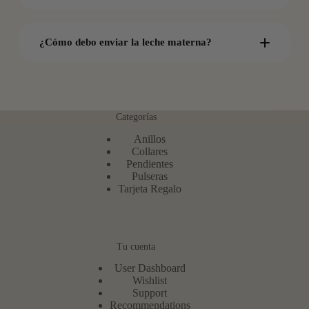
Realiza tu pedido
¿Cómo debo enviar la leche materna?
Envía tu muestra
Cantidad
Envase
Categorías
Confirmación de recepción
Anillos
Collares
Pendientes
Identificación
Pulseras
Creación artesanal
Tarjeta Regalo
Embalaje
Envío final
Tu cuenta
Envío
User Dashboard
Wishlist
Support
Recommendations