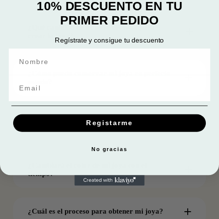
10% DESCUENTO EN TU
PRIMER PEDIDO
¿Qué cantidad de leche se necesita para
crear la joya?
Regístrate y consigue tu descuento
¿Cómo puedo conservar mi joya en perfecto
estado?
Email
¿Cómo puedo estar seguro de que es mi
Registarme
leche la utilizada en mi joya?
No gracias
¿Cambiará el color de mi joya con el
tiempo?
¿Cuál es el proceso para obtener mi joya?