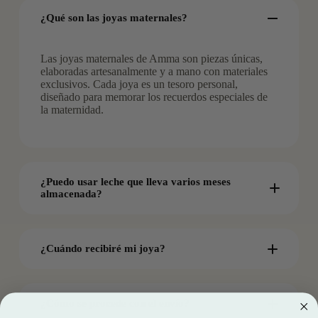
¿Qué son las joyas maternales?
Las joyas maternales de Amma son piezas únicas,
elaboradas artesanalmente y a mano con materiales
exclusivos. Cada joya es un tesoro personal,
diseñado para memorar los recuerdos especiales de
la maternidad.
¿Puedo usar leche que lleva varios meses
almacenada?
¿Cuándo recibiré mi joya?
¿Cómo se procede con el envío?