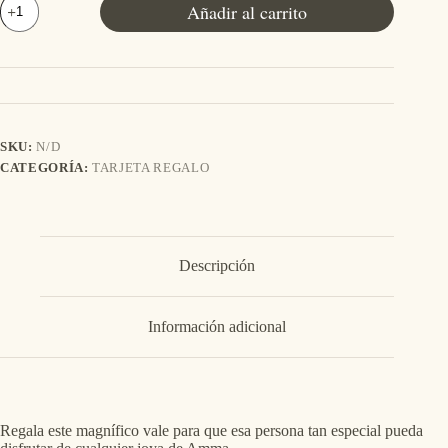
Añadir al carrito
Regalo
cantidad
SKU:
N/D
CATEGORÍA:
TARJETA REGALO
Descripción
Información adicional
Regala este magnífico vale para que esa persona tan especial pueda